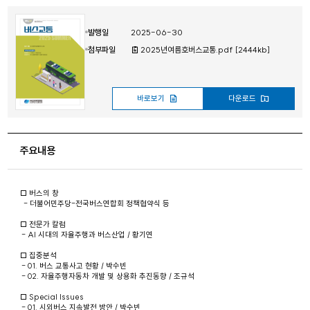
발행일
2025-06-30
첨부파일
2025년여름호버스교통.pdf [2444kb]
바로보기
다운로드
주요내용
□ 버스의 창
- 더불어민주당-전국버스연합회 정책협약식 등
□ 전문가 칼럼
- AI 시대의 자율주행과 버스산업 / 황기연
□ 집중분석
- 01. 버스 교통사고 현황 / 박수빈
- 02. 자율주행자동차 개발 및 상용화 추진동향 / 조규석
□ Special Issues
- 01. 시외버스 지속발전 방안 / 박수빈