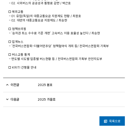
- 02. 시외버스의 공공성과 통행료 감면 / 박근호
□ 해외교통
- 01. 유럽(독일)의 대중교통요금 지원제도 현황 / 최원호
- 02. 대만의 대중교통요금 지원제도 / 최승현
□ 정책브리핑
- '승차권 취소 수수료 기준 개편' 고속버스 이용 효율성 높인다 / 최승현
□ 업계뉴스
- '전국버스연합회-더불어민주당' 정책협약식 개최 등/ 전국버스연합회 기획부
□ 버스교통 통계
- 연도별 시도별 업종별 버스현황 등 / 전국버스연합회 기획부 안전지도부
□ KRITI 간행물 안내
이전글
2025 봄호
다음글
2025 가을호
목록으로